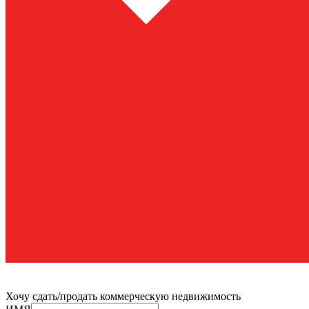
Разработано
в Nixteam.
Хочу сдать/продать коммерческую недвижимость